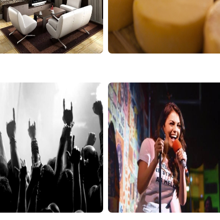
7ª Edição Feira Casa &
5
07/03
Degustação de queijos
0
11:00
Decoração