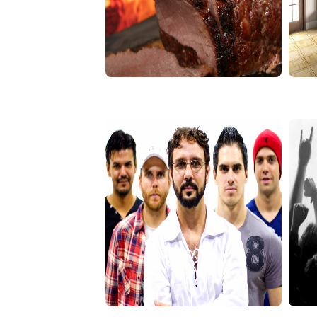
16/02
17/0
Churras Rock
10:00
20:0