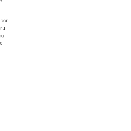
es
 por
riu
ma
s.