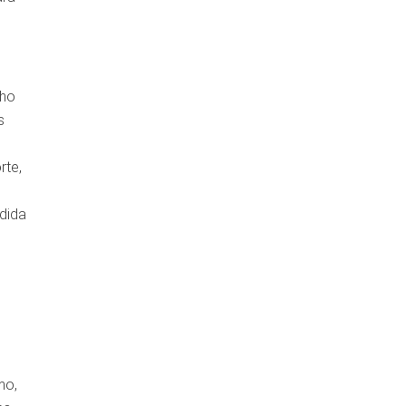
nho
s
rte,
dida
mo,