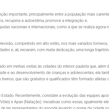
ção importante, principalmente entre a população mais carente:
s, recupera a autoestima, promove a integração e,
utas nacionais e internacionais, como a que se realiza agora 
levisão, competindo em alto estilo, nos mais variados torneios,
es e, ali, iniciaram, com muita dedicação, uma longa trajetóri
o em minhas visitas às cidades do interior paulista que, além 
 saúde e ao desenvolvimento de crianças e adolescentes, ela ta
s treinos, que são gratuitos e qualificados têm formado atletas 
 Estado. Recentemente, constatei a evolução das equipes apo
Vôlei) e Apan (Natação). Iniciativas como essas, igualmente e
 de ter representantes do esporte levando o nome da cidade p