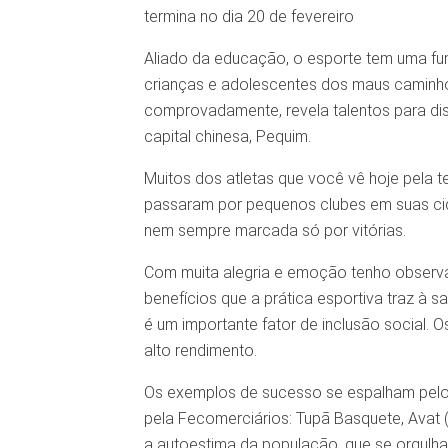
termina no dia 20 de fevereiro
Aliado da educação, o esporte tem uma fun
crianças e adolescentes dos maus caminho
comprovadamente, revela talentos para disp
capital chinesa, Pequim.
Muitos dos atletas que você vê hoje pela te
passaram por pequenos clubes em suas cidad
nem sempre marcada só por vitórias.
Com muita alegria e emoção tenho observad
benefícios que a prática esportiva traz à
é um importante fator de inclusão social. O
alto rendimento.
Os exemplos de sucesso se espalham pelo
pela Fecomerciários: Tupã Basquete, Avat (
a autoestima da população, que se orgulha