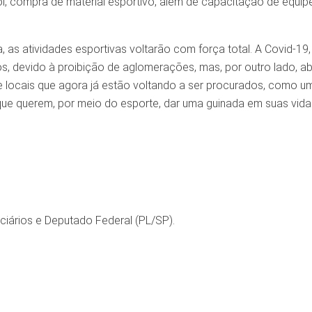
l, compra de material esportivo, além de capacitação de equip
 as atividades esportivas voltarão com força total. A Covid-19,
s, devido à proibição de aglomerações, mas, por outro lado, ab
e locais que agora já estão voltando a ser procurados, como u
que querem, por meio do esporte, dar uma guinada em suas vida
ciários e Deputado Federal (PL/SP).