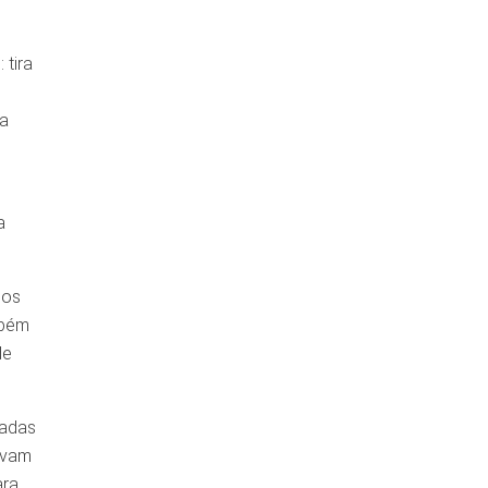
 tira
na
a
dos
mbém
de
iadas
levam
ara