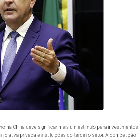
no na China deve significar mais um estímulo para investimento
iciativa privada e instituições do terceiro setor. A competição