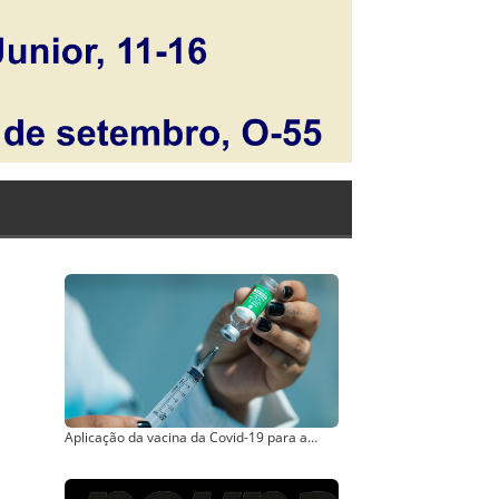
Aplicação da vacina da Covid-19 para adolescentes, 2ª dose e dose adicional a idosos segue a partir de 4ª feira em Bauru