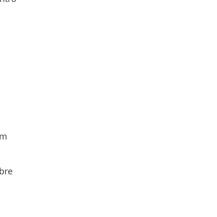
um
bre