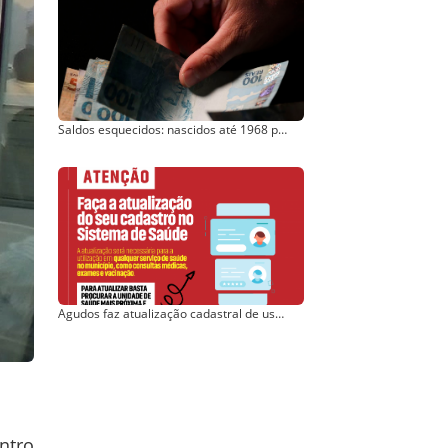
Saldos esquecidos: nascidos até 1968 podem agendar saque, se tiverem saldos a receber
Agudos faz atualização cadastral de usuários do Sistema de Saúde
ntro