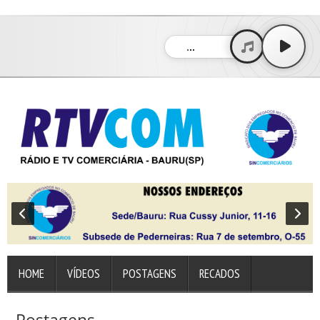
sindicato dos empregados no comércio de bauru
...
HOME
VÍDEOS
POSTAGENS
RECADOS